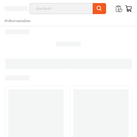
คำค้นหายอดนิยม