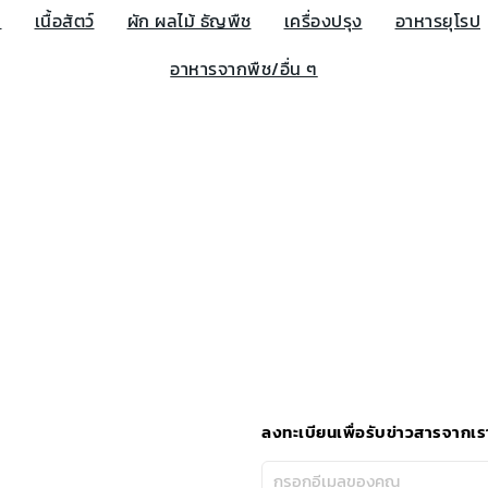
น
เนื้อสัตว์
ผัก ผลไม้ ธัญพืช
เครื่องปรุง
อาหารยุโรป
อาหารจากพืช/อื่น ๆ
ลงทะเบียนเพื่อรับข่าวสารจากเร