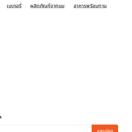
เบเกอรี่
ผลิตภัณฑ์จากนม
อาหารพร้อมทาน
า
ลงทะเบียน