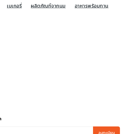
เบเกอรี่
ผลิตภัณฑ์จากนม
อาหารพร้อมทาน
า
ลงทะเบียน