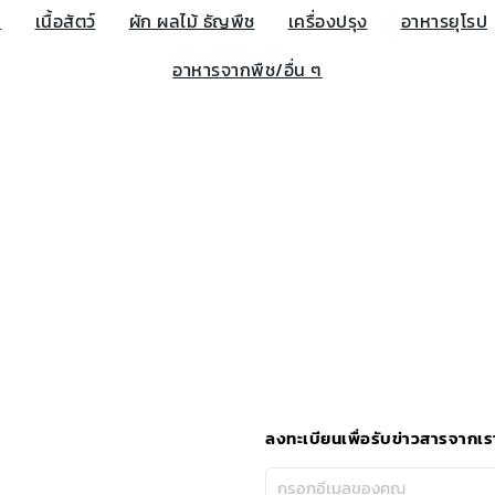
น
เนื้อสัตว์
ผัก ผลไม้ ธัญพืช
เครื่องปรุง
อาหารยุโรป
อาหารจากพืช/อื่น ๆ
ลงทะเบียนเพื่อรับข่าวสารจากเร