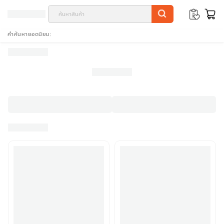
คำค้นหายอดนิยม