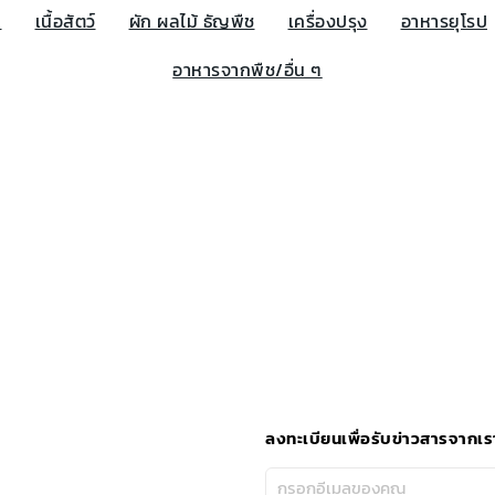
น
เนื้อสัตว์
ผัก ผลไม้ ธัญพืช
เครื่องปรุง
อาหารยุโรป
อาหารจากพืช/อื่น ๆ
ลงทะเบียนเพื่อรับข่าวสารจากเร