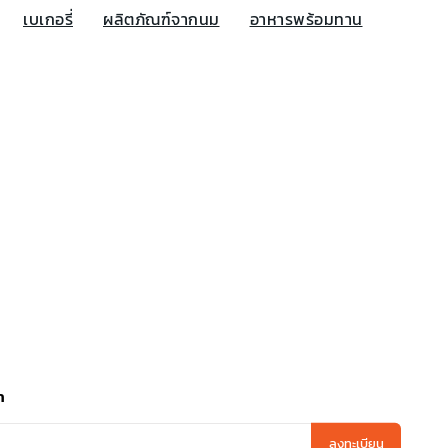
เบเกอรี่
ผลิตภัณฑ์จากนม
อาหารพร้อมทาน
า
ลงทะเบียน