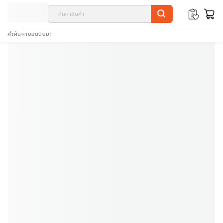
คำค้นหายอดนิยม