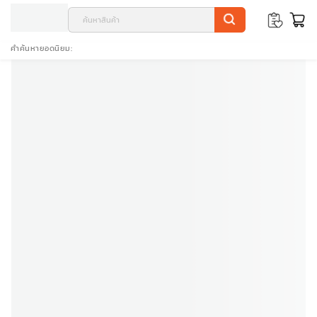
คำค้นหายอดนิยม