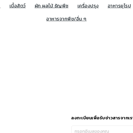
น
เนื้อสัตว์
ผัก ผลไม้ ธัญพืช
เครื่องปรุง
อาหารยุโรป
อาหารจากพืช/อื่น ๆ
ลงทะเบียนเพื่อรับข่าวสารจากเร