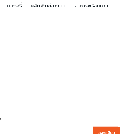
เบเกอรี่
ผลิตภัณฑ์จากนม
อาหารพร้อมทาน
า
ลงทะเบียน