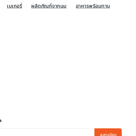
เบเกอรี่
ผลิตภัณฑ์จากนม
อาหารพร้อมทาน
า
ลงทะเบียน