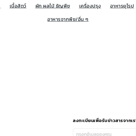
น
เนื้อสัตว์
ผัก ผลไม้ ธัญพืช
เครื่องปรุง
อาหารยุโรป
อาหารจากพืช/อื่น ๆ
ลงทะเบียนเพื่อรับข่าวสารจากเร