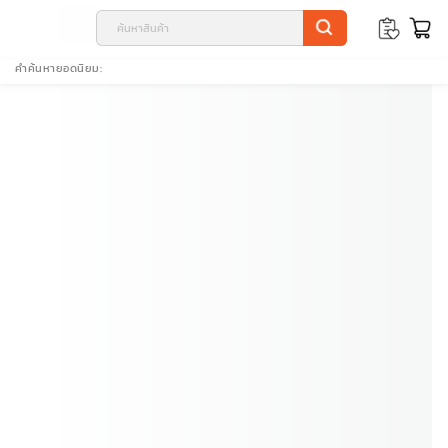
คำค้นหายอดนิยม