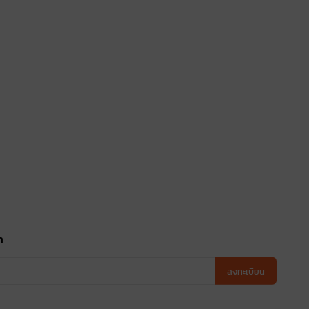
า
ลงทะเบียน