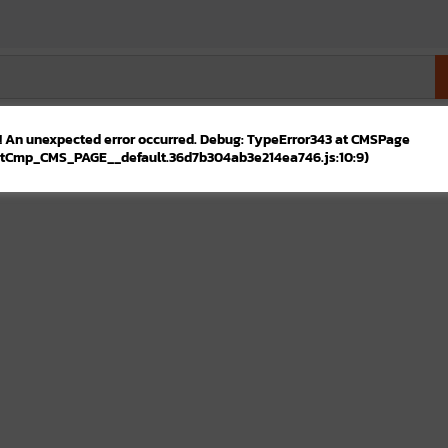
! An unexpected error occurred. Debug: TypeError343 at CMSPage
tCmp_CMS_PAGE__default.36d7b304ab3e214ea746.js:10:9)